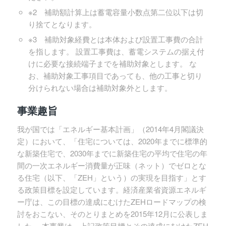
※2 補助額計算上は蓄電容量小数点第二位以下は切
り捨てとなります。
※3 補助対象経費とは本体および設置工事費の合計
を指します。 設置工事費は、蓄電システムの据え付
けに必要な接続端子までを補助対象とします。 な
お、補助対象工事項目であっても、他の工事と切り
分けられない場合は補助対象外とします。
事業趣旨
我が国では「エネルギー基本計画」（2014年4月閣議決
定）において、「住宅については、2020年までに標準的
な新築住宅で、2030年までに新築住宅の平均で住宅の年
間の一次エネルギー消費量が正味（ネット）でゼロとな
る住宅（以下、「ZEH」という）の実現を目指す」とす
る政策目標を設定しています。経済産業省資源エネルギ
ー庁は、この目標の達成にむけたZEHロードマップの検
討をおこない、そのとりまとめを2015年12月に公表しま
した。 本事業は、上記政策目標とその達成にむけたZEH