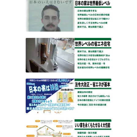
日本の家は世界最低レベル
日本の家は寒すぎる
世界最低レベルの日本の家の性能
世界の新築住宅は省エネで暖かい
夏を涼しくする世界レベルの家
欧米では、家は燃費で選ぶ
世界レベルの省エネ住宅
欧米では、家は燃費で選ぶ
住ま居るの世界レベルの高気密・高断熱・健康省エネ住
宅
省エネ基準が義務づけられても
世界の中では最低レベルの日本の家
今の普通と2030年の普通は変わります
耐震性能・耐久性能・省エネ性能
可変性・メンテナンス性を高めれば