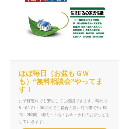
「結露しない家」と一般住宅との比較
断熱・省エネ・換気・サッシ・太陽光発電システム
自然素材・無垢フローリング・珪藻土・設備
電子錠付玄関ドア・真冬の室温
ほぼ毎日（お盆もＧＷ
も）“無料相談会”やってま
す！
お子様連れでも安心してご相談できます。時間は
8：00-21：00の間でご都合の良い時間帯で約1時
間～2時間、建物・土地・お金・会社のお話などを
していきます。