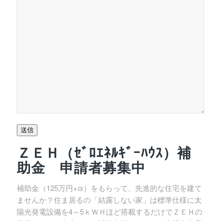
送信
ＺＥＨ（ｾﾞﾛｴﾈﾙｷﾞｰﾊｳｽ）補
助金 申請者募集中
補助金（125万円+α）をもらって、先進的な住宅を建て
ませんか？住ま居るの「結露しない家」は標準仕様に太
陽光発電設備を4～5ｋＷＨほど搭載するだけでＺＥＨの