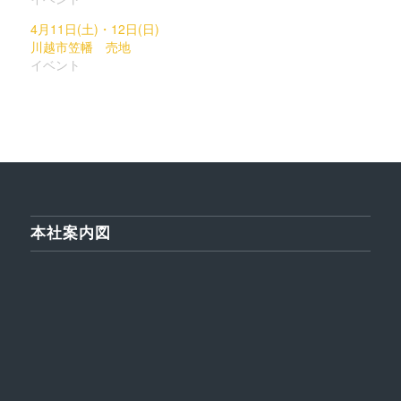
い
し
ウ
て
ィ
く
4月11日(土)・12日(日)
ン
だ
川越市笠幡 売地
ド
さ
ウ
い
イベント
で
(新
開
し
き
い
ま
ウ
す)
ィ
ン
ド
ウ
で
開
き
ま
す)
本社案内図