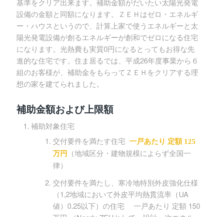
基準をクリア出来ます。補助金額がだいたい太陽光発電
設備の金額と同額になります。ＺＥＨはゼロ・エネルギ
ー・ハウスというので、計算上家で使うエネルギーと太
陽光発電設備が創るエネルギーが創和でゼロになる住宅
になります。光熱費も実質0円になるとってもお得な先
進的な住宅です。住ま居るでは、平成26年度事業から６
組のお客様が、補助金をもらってＺＥＨをクリアする理
想の家を建てられました。
補助金額および上限額
補助対象住宅
交付要件を満たす住宅
一戸あたり 定額 125
（地域区分・建物規模によらず全国一
万円
律）
交付要件を満たし、寒冷地特別外皮強化仕様
（1,2地域において外皮平均熱貫流率（UA
値）0.25以下）の住宅 一戸あたり 定額 150