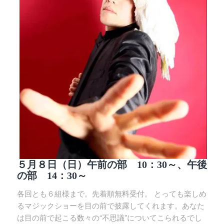
５月８日（日）午前の部 10：30～、午後
の部 14：30～
各回とも６組様まで。先着順無料受付。 とっても楽しめ
るマジックショーを目の前で披露してくれます。あなた
は目の前で起こる数々の“不思議”についてこられるでし