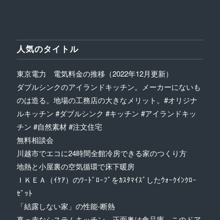
人気のタイトル
東京電力 電気料金の推移（2022年12月更新）
ダブルシンクのアイランドキッチン。メーカーにないも
のは造る。地場の工務店の大きなメリット。#オリジナ
ルキッチン #ダブルシンク #キッチン #アイランドキッ
チン #自然素材 #注文住宅
無料相談会
川越市でエコに24時間全館冷房できる家のつくり方
地熱と小屋裏の空気循環で床下暖房
ＩＫＥＡ（ｲｹｱ）のﾜｰﾄﾞﾛｰﾌﾞをｶｽﾀﾏｲｽﾞしたｳｫｰｸｲﾝｸﾛｰ
ｾﾞｯﾄ
「結露しない家」の性能-断熱
真っ赤なシステムキッチン。正面奥は食品庫。このドア