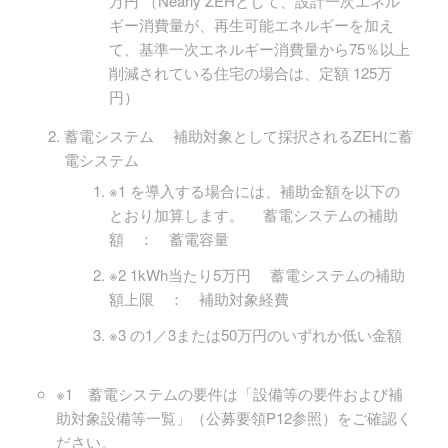
万円 （Nearly ZEHとして、設計一次エネル
ギー消費量が、再生可能エネルギーを加え
て、基準一次エネルギー消費量から75％以上
削減されている住宅の場合は、定額 125万
円）
蓄電システム 補助対象として採択されるZEHに蓄
電システム
※1 を導入する場合には、補助金額を以下の
とおり加算します。 蓄電システムの補助
額 ： 蓄電容量
※2 1kWh当たり5万円 蓄電システムの補助
額上限 ： 補助対象経費
※3 の1／3または50万円のいずれか低い金額
※1 蓄電システムの要件は「設備等の要件および補
助対象設備等一覧」（公募要領P12参照）をご確認く
ださい。