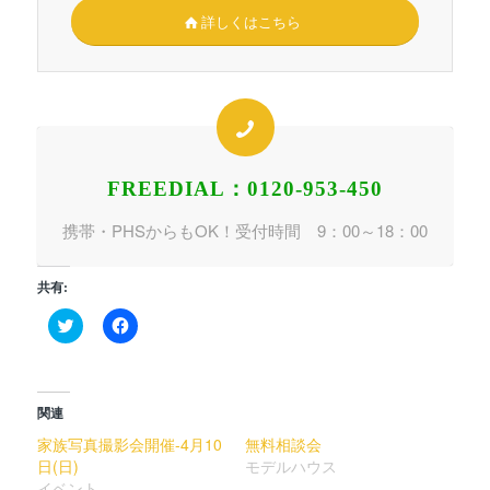
詳しくはこちら
FREEDIAL：0120-953-450
携帯・PHSからもOK！受付時間 9：00～18：00
共有:
ク
Facebook
リ
で
ッ
共
ク
有
し
す
て
る
Twitter
に
関連
で
は
共
ク
家族写真撮影会開催-4月10
無料相談会
有
リ
日(日)
(新
ッ
モデルハウス
し
ク
イベント