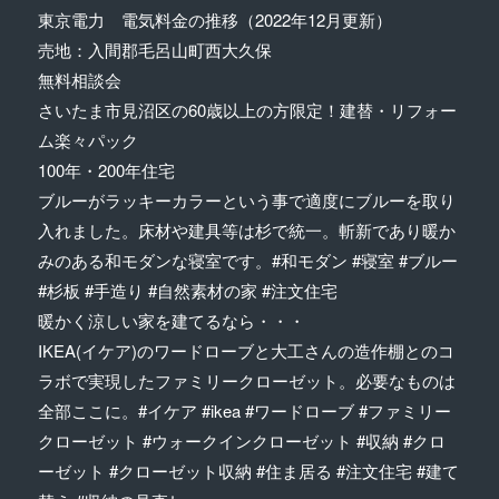
東京電力 電気料金の推移（2022年12月更新）
売地：入間郡毛呂山町西大久保
無料相談会
さいたま市見沼区の60歳以上の方限定！建替・リフォー
ム楽々パック
100年・200年住宅
ブルーがラッキーカラーという事で適度にブルーを取り
入れました。床材や建具等は杉で統一。斬新であり暖か
みのある和モダンな寝室です。#和モダン #寝室 #ブルー
#杉板 #手造り #自然素材の家 #注文住宅
暖かく涼しい家を建てるなら・・・
IKEA(イケア)のワードローブと大工さんの造作棚とのコ
ラボで実現したファミリークローゼット。必要なものは
全部ここに。#イケア #ikea #ワードローブ #ファミリー
クローゼット #ウォークインクローゼット #収納 #クロ
ーゼット #クローゼット収納 #住ま居る #注文住宅 #建て