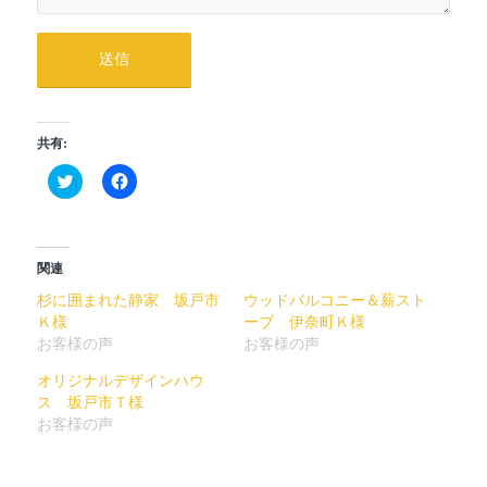
共有:
ク
Facebook
リ
で
ッ
共
ク
有
し
す
て
る
Twitter
に
関連
で
は
共
ク
杉に囲まれた静家 坂戸市
ウッドバルコニー＆薪スト
有
リ
Ｋ様
(新
ッ
ーブ 伊奈町Ｋ様
し
ク
お客様の声
お客様の声
い
し
ウ
て
ィ
く
オリジナルデザインハウ
ン
だ
ス 坂戸市Ｔ様
ド
さ
ウ
い
お客様の声
で
(新
開
し
き
い
ま
ウ