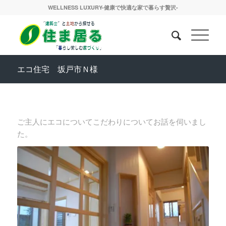
WELLNESS LUXURY-健康で快適な家で暮らす贅沢-
エコ住宅 坂戸市Ｎ様
ご主人にエコについてこだわりについてお話を伺いまし
た。