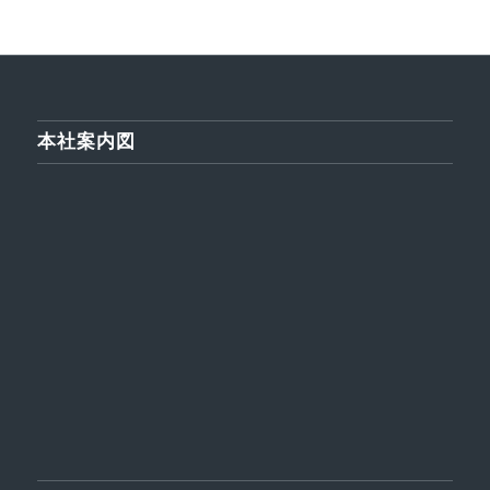
す)
ィ
ン
ド
ウ
で
開
き
ま
す)
本社案内図