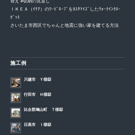
替え #収納の見直し
ＩＫＥＡ（ｲｹｱ）のﾜｰﾄﾞﾛｰﾌﾞをｶｽﾀﾏｲｽﾞしたｳｫｰｸｲﾝｸﾛｰ
ｾﾞｯﾄ
さいたま市西区でちゃんと地震に強い家を建てる方法
施工例
川越市 Ｙ様邸
行田市 Ｈ様邸
比企郡鳩山町 Ｔ様邸
日高市 Ｉ様邸