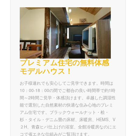
プレミアム住宅の無料体感
モデルハウス！
お子様連れでも安心してご見学できます。時間は
10：00-18：00の間でご都合の良い時間帯で約1時
間～2時間ご見学・体感頂けます。卓越した調湿性
能で選別した自然素材の快適な住み心地のプレミ
アム住宅です。ブラックウォールナット・桧・
杉・タイル・デニム畳の床材、床暖房、HEMS、V
２H、青森ヒバ仕上げの浴室、全館冷暖房なのにエ
コで省エネな仕組みがご覧頂けます。