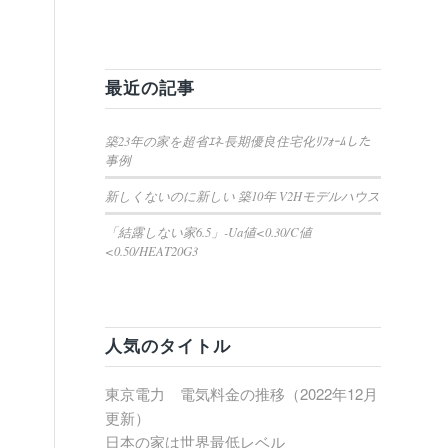
最近の記事
築23年の家を超省ｴﾈ-長期優良住宅化ﾘﾌｫｰﾑした
事例
新しくないのに新しい 築10年 V2Hモデルハウス
「結露しない家6.5」-Ua値<0.30/C値
<0.50/HEAT20G3
人気のタイトル
東京電力 電気料金の推移（2022年12月
更新）
日本の家は世界最低レベル