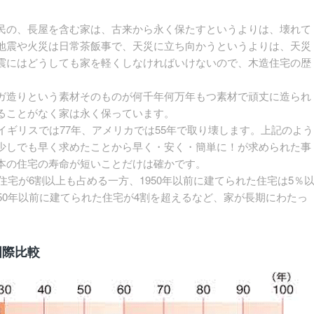
民の、長屋を含む家は、古来から永く保たすというよりは、壊れて
地震や火災は日常茶飯事で、天災に立ち向かうというよりは、天災
震にはどうしても家を軽くしなければいけないので、木造住宅の歴
ガ造りという素材そのものが何千年何万年もつ素材で頑丈に造られ
ることがなく家は永く保っています。
イギリスでは77年、アメリカでは55年で取り壊します。上記のよう
少しでも早く求めたことから早く・安く・簡単に！が求められた事
本の住宅の寿命が短いことだけは確かです。
住宅が6割以上も占める一方、1950年以前に建てられた住宅は5％
50年以前に建てられた住宅が4割を超えるなど、家が長期にわたっ
国際比較