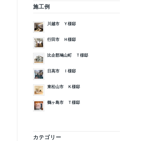
施工例
川越市 Ｙ様邸
行田市 Ｈ様邸
比企郡鳩山町 Ｔ様邸
日高市 Ｉ様邸
東松山市 Ｋ様邸
鶴ヶ島市 Ｔ様邸
カテゴリー