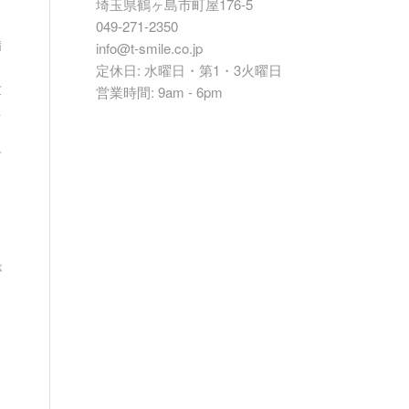
埼玉県鶴ヶ島市町屋176-5
と
049-271-2350
備
info@t-smile.co.jp
定休日: 水曜日・第1・3火曜日
世
営業時間: 9am - 6pm
ニ
対
が
っ
り