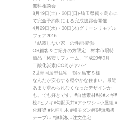
無料相談会
8月19日(土)・20日(日)-埼玉県鶴ヶ島市に
て完全予約制による完成披露会開催
4月29日(水)・30日(木)グリーンリモデル
フェア2015
「結露しない家」の性能-断熱
OB顧客＆ご紹介の方限定 材木市場特
価品「格安リフォーム」平成29年9月
二酸化炭素(CO2)がヤバイ
2世帯同居型住宅 鶴ヶ島市Ｓ様
以
なんだか安心する穏やかな住まい。最近
あまり求められなくなったデザインか
も。でも好きです。#自然素材#杉#スギ#
桧#ヒノキ#勾配天井#アラワシ #小屋組 #
化粧梁 #化粧垂木 #和モダン#桜#無垢板
テーブル #無垢板 #注文住宅