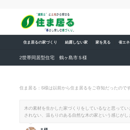
住ま居るの家づくり
結露しない家
家を見る
省エネ
2世帯同居型住宅 鶴ヶ島市Ｓ様
住ま居る：S様は以前から住ま居るをご存知だったので
木の素材を生かした家づくりをしているなと思ってい
されない、温もりのある自然な木の家という感じがし
Ｓ様