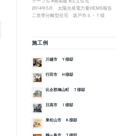
テーブル #無垢板 #注文住宅
2014年5月 太陽光発電力量HEMS報告
二世帯分離型住宅 坂戸市Ｓ・Ｔ様
施工例
川越市 Ｙ様邸
行田市 Ｈ様邸
比企郡鳩山町 Ｔ様邸
日高市 Ｉ様邸
東松山市 Ｋ様邸
鶴ヶ島市 Ｔ様邸