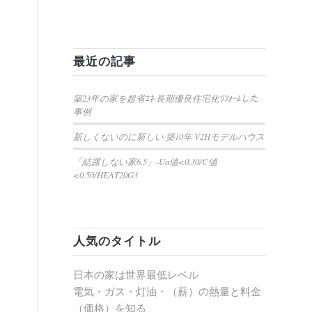
最近の記事
築23年の家を超省ｴﾈ-長期優良住宅化ﾘﾌｫｰﾑした
事例
新しくないのに新しい 築10年 V2Hモデルハウス
「結露しない家6.5」-Ua値<0.30/C値
<0.50/HEAT20G3
人気のタイトル
日本の家は世界最低レベル
電気・ガス・灯油・（薪）の熱量と料金
（価格）を知る