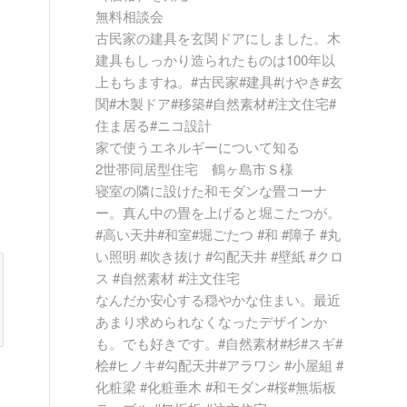
無料相談会
古民家の建具を玄関ドアにしました。木
建具もしっかり造られたものは100年以
上もちますね。#古民家#建具#けやき#玄
関#木製ドア#移築#自然素材#注文住宅#
住ま居る#ニコ設計
家で使うエネルギーについて知る
2世帯同居型住宅 鶴ヶ島市Ｓ様
寝室の隣に設けた和モダンな畳コーナ
ー。真ん中の畳を上げると堀こたつが。
#高い天井#和室#堀ごたつ #和 #障子 #丸
い照明 #吹き抜け #勾配天井 #壁紙 #クロ
ス #自然素材 #注文住宅
なんだか安心する穏やかな住まい。最近
あまり求められなくなったデザインか
も。でも好きです。#自然素材#杉#スギ#
桧#ヒノキ#勾配天井#アラワシ #小屋組 #
化粧梁 #化粧垂木 #和モダン#桜#無垢板