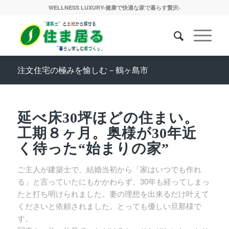
WELLNESS LUXURY-健康で快適な家で暮らす贅沢-
注文住宅の極みを愉しむ－鶴ヶ島市
延べ床30坪ほどの住まい。
工期８ヶ月。奥様が30年近
く待った“始まりの家”
ご主人が建築士で、結婚当初から「家はいつでも作れ
る」と言っていたにもかかわらず、30年も経ってしまっ
たと打ち明けられました。妻の理想を出来るだけ叶えて
くださいと依頼されました。とっても優しい旦那様で
す。