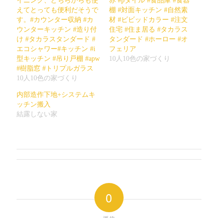
イニング、どちらからも使
赤 #pタイル #食品庫 #食器
ウ
い
えてとっても便利だそうで
棚 #対面キッチン #自然素
で
(新
開
し
す。#カウンター収納 #カ
材 #ビビッドカラー #注文
き
い
ウンターキッチン #造り付
住宅 #住ま居る #タカラス
ま
ウ
す)
ィ
け #タカラスタンダード #
タンダード #ホーロー #オ
ン
エコシャワー#キッチン #i
ド
フェリア
ウ
型キッチン #吊り戸棚 #apw
10人10色の家づくり
で
開
#樹脂窓 #トリプルガラス
き
10人10色の家づくり
ま
す)
内部造作下地+システムキ
ッチン搬入
結露しない家
0