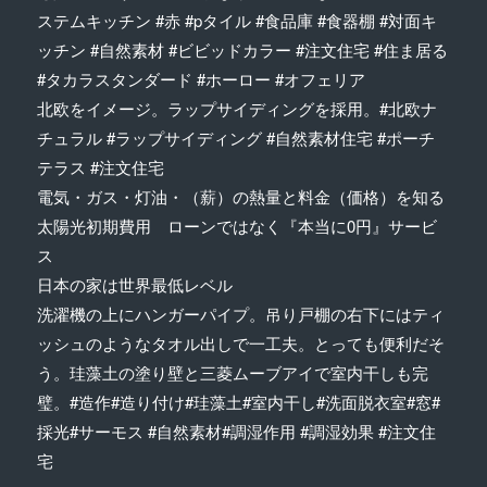
ステムキッチン #赤 #pタイル #食品庫 #食器棚 #対面キ
ッチン #自然素材 #ビビッドカラー #注文住宅 #住ま居る
#タカラスタンダード #ホーロー #オフェリア
北欧をイメージ。ラップサイディングを採用。#北欧ナ
チュラル #ラップサイディング #自然素材住宅 #ポーチ
テラス #注文住宅
電気・ガス・灯油・（薪）の熱量と料金（価格）を知る
太陽光初期費用 ローンではなく『本当に0円』サービ
ス
日本の家は世界最低レベル
洗濯機の上にハンガーパイプ。吊り戸棚の右下にはティ
ッシュのようなタオル出しで一工夫。とっても便利だそ
う。珪藻土の塗り壁と三菱ムーブアイで室内干しも完
璧。#造作#造り付け#珪藻土#室内干し#洗面脱衣室#窓#
採光#サーモス #自然素材#調湿作用 #調湿効果 #注文住
宅