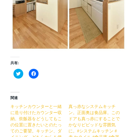
共有:
ク
Facebook
リ
で
ッ
共
ク
有
し
す
て
る
Twitter
に
関連
で
は
共
ク
キッチンカウンターと一緒
真っ赤なシステムキッチ
有
リ
(新
ッ
に造り付けたカウンター収
ン。正面奥は食品庫。この
し
ク
納。炊飯器をどうしてもこ
ドアも真っ赤にすることで
い
し
ウ
て
の位置に置きたいとのたっ
かなりビビッドな雰囲気
ィ
く
てのご要望。キッチン、ダ
に。#システムキッチン #
ン
だ
ド
さ