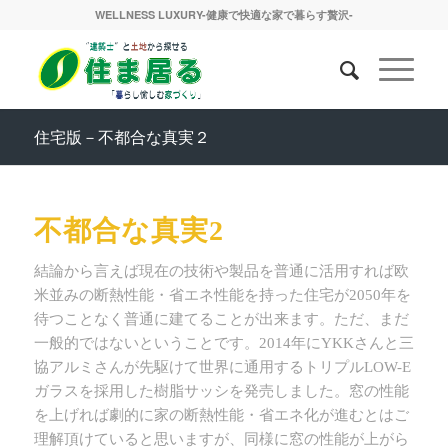
WELLNESS LUXURY-健康で快適な家で暮らす贅沢-
住宅版－不都合な真実２
不都合な真実2
結論から言えば現在の技術や製品を普通に活用すれば欧
米並みの断熱性能・省エネ性能を持った住宅が2050年を
待つことなく普通に建てることが出来ます。ただ、まだ
一般的ではないということです。2014年にYKKさんと三
協アルミさんが先駆けて世界に通用するトリプルLOW-E
ガラスを採用した樹脂サッシを発売しました。窓の性能
を上げれば劇的に家の断熱性能・省エネ化が進むとはご
理解頂けていると思いますが、同様に窓の性能が上がら