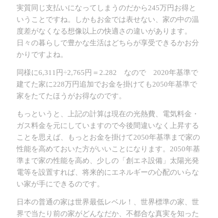
実質同じ支払いになってしまうのだから245万円お得と
いうことですね。しかもお金では表せない、家の中の温
度差がなくなる想像以上の快適さの違いがあります。
日々の暮らしで豊かな生活はどちらが享受できるかお分
かりですよね。
同様に6,311円÷2,765円＝2.282 なので 2020年基準で
建てた家に228万円追加でお金を掛けても2050年基準で
家をたてたほうがお得なのです。
もっというと、上記の計算は現在の光熱費、電気料金・
ガス料金を元にしていますので今後間違いなく上昇する
ことを思えば、もっとお金を掛けて2050年基準まで家の
性能を高めておいた方がいいことになります。2050年基
準まで家の性能を高め、少しの「創エネ設備」太陽光発
電等を設置すれば、将来的にエネルギーの心配のいらな
い家が手にできるのです。
日本の普通の家は世界最低レベル！、世界標準の家、世
界で当たり前の家がどんなだか、不都合な真実を知った