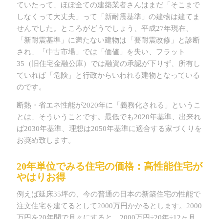
ていたって、ほぼ全ての建築業者さんはまだ「そこまで
しなくって大丈夫」って「新耐震基準」の建物は建てま
せんでした。ところがどうでしょう、平成27年現在、
「新耐震基準」に満たない建物は「要耐震改修」と診断
され、「中古市場」では「価値」を失い、フラット
35（旧住宅金融公庫）では融資の承認が下りず、所有し
ていれば「危険」と行政からいわれる建物となっている
のです。
断熱・省エネ性能が2020年に「義務化される」というこ
とは、そういうことです。最低でも2020年基準、出来れ
ば2030年基準、理想は2050年基準に適合する家づくりを
お奨め致します。
20年単位でみる住宅の価格：高性能住宅が
やはりお得
例えば延床35坪の、今の普通の日本の新築住宅の性能で
注文住宅を建てるとして2000万円かかるとします。2000
万円を20年間で月々にすると、2000万円÷20年÷12ヶ月