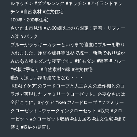
ルキッチン #ダブルシンク #キッチン #アイランドキッ
チン #自然素材 #注文住宅
100年・200年住宅
さいたま市見沼区の60歳以上の方限定！建替・リフォー
ム楽々パック
ブルーがラッキーカラーという事で適度にブルーを取り
入れました。床材や建具等は杉で統一。斬新であり暖か
みのある和モダンな寝室です。#和モダン #寝室 #ブルー
#杉板 #手造り #自然素材の家 #注文住宅
暖かく涼しい家を建てるなら・・・
IKEA(イケア)のワードローブと大工さんの造作棚とのコ
ラボで実現したファミリークローゼット。必要なものは
全部ここに。#イケア #ikea #ワードローブ #ファミリー
クローゼット #ウォークインクローゼット #収納 #クロ
ーゼット #クローゼット収納 #住ま居る #注文住宅 #建て
替え #収納の見直し