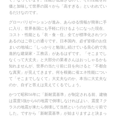
く」なっています。性能が低過ぎるので、その性能を対
価と加味して世界の国々から「高すぎる」といわれてい
るだけなのです。
グローバリゼーションが進み、あらゆる情報が簡単に手
に入り、世界各国にも手軽に行けるようになった現在、
コスト・性能とも「衣・食・住」全てが標準化されつつ
あるのはご存じの通りです。日本国内、必ず皆様のお住
まいの地域に「しっかりと勉強し続けている良心的で先
進的な建築家・工務店」があるはずです。「そこまでし
なくって大丈夫」と大部分の業者さんはおっしゃるかも
知れませんが、世界の当たり前に目を向けると「不都合
な真実」が見えてきます。何を根拠に省エネ性能につい
て「そこまでしなくて」大丈夫なのか、本当に大丈夫な
のか、自ずと答えは見えてくるでしょう。
かつて昭和56年に「新耐震基準」が制定される前、建物
は震度5強から6の地震で倒壊しなければよい、震度７ク
ラスの地震が来たら倒壊して当然というのが当たり前で
した。ですから「新耐震基準」が始まりますよと決まっ