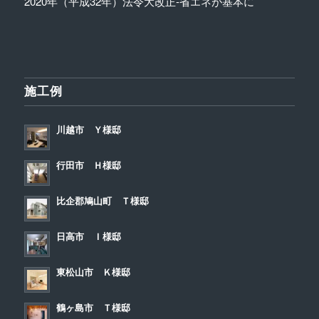
2020年（平成32年）法令大改正-省エネが基本に
施工例
川越市 Ｙ様邸
行田市 Ｈ様邸
比企郡鳩山町 Ｔ様邸
日高市 Ｉ様邸
東松山市 Ｋ様邸
鶴ヶ島市 Ｔ様邸