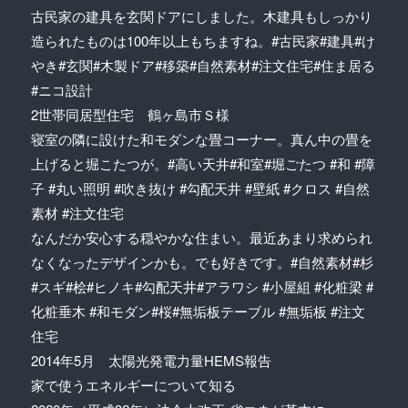
古民家の建具を玄関ドアにしました。木建具もしっかり
造られたものは100年以上もちますね。#古民家#建具#け
やき#玄関#木製ドア#移築#自然素材#注文住宅#住ま居る
#ニコ設計
2世帯同居型住宅 鶴ヶ島市Ｓ様
寝室の隣に設けた和モダンな畳コーナー。真ん中の畳を
上げると堀こたつが。#高い天井#和室#堀ごたつ #和 #障
子 #丸い照明 #吹き抜け #勾配天井 #壁紙 #クロス #自然
素材 #注文住宅
なんだか安心する穏やかな住まい。最近あまり求められ
なくなったデザインかも。でも好きです。#自然素材#杉
#スギ#桧#ヒノキ#勾配天井#アラワシ #小屋組 #化粧梁 #
化粧垂木 #和モダン#桜#無垢板テーブル #無垢板 #注文
住宅
2014年5月 太陽光発電力量HEMS報告
家で使うエネルギーについて知る