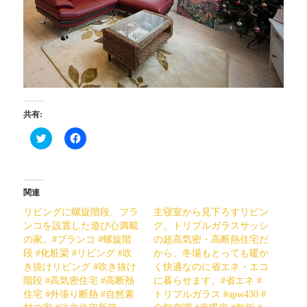
共有:
ク
Facebook
リ
で
ッ
共
ク
有
し
す
て
る
Twitter
に
関連
で
は
共
ク
リビングに螺旋階段、ブラ
主寝室から見下ろすリビン
有
リ
(新
ッ
ンコを設置した遊び心満載
グ。トリプルガラスサッシ
し
ク
の家。#ブランコ #螺旋階
の超高気密・高断熱住宅だ
い
し
ウ
て
段 #化粧梁 #リビング #吹
から、冬場もとっても暖か
ィ
く
き抜けリビング #吹き抜け
く快適なのに省エネ・エコ
ン
だ
ド
さ
階段 #高気密住宅 #高断熱
に暮らせます。#省エネ #
ウ
い
住宅 #外張り断熱 #自然素
トリプルガラス #apw430 #
で
(新
開
し