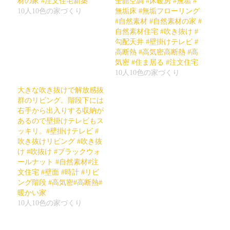
材の家 #注文住宅新築
全館空調 #床暖房 #無垢 #
き
い
10人10色の家づくり
無垢床 #無垢フローリング
ま
ウ
す)
ィ
#自然素材 #自然素材の家 #
ン
ド
自然素材住宅 #吹き抜け #
ウ
勾配天井 #壁掛けテレビ #
で
開
高断熱 #高気密高断熱 #高
き
気密 #住ま居る #注文住宅
ま
す)
10人10色の家づくり
大きな吹き抜けで解放感抜
群のリビング。階段下には
右手から出入りする収納が
あるので壁掛けテレビもス
ッキリ。#壁掛けテレビ #
吹き抜けリビング #吹き抜
け #吹抜け #ブラックウォ
ールナット #自然素材#注
文住宅 #壁面 #時計 #リビ
ング階段 #高気密#高断熱#
暖かい家
10人10色の家づくり