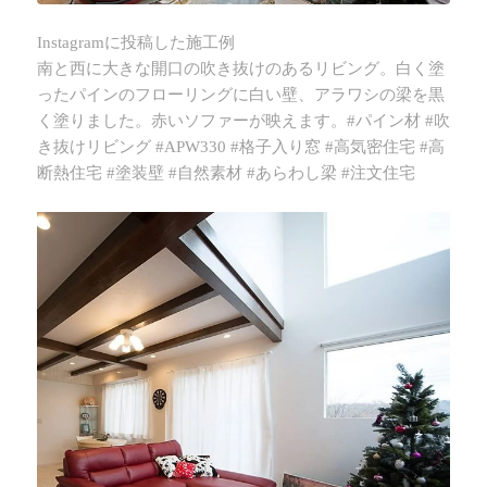
Instagramに投稿した施工例
南と西に大きな開口の吹き抜けのあるリビング。白く塗
ったパインのフローリングに白い壁、アラワシの梁を黒
く塗りました。赤いソファーが映えます。#パイン材 #吹
き抜けリビング #APW330 #格子入り窓 #高気密住宅 #高
断熱住宅 #塗装壁 #自然素材 #あらわし梁 #注文住宅