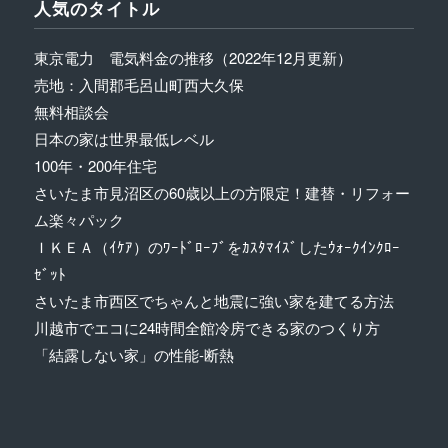
人気のタイトル
東京電力 電気料金の推移（2022年12月更新）
売地：入間郡毛呂山町西大久保
無料相談会
日本の家は世界最低レベル
100年・200年住宅
さいたま市見沼区の60歳以上の方限定！建替・リフォー
ム楽々パック
ＩＫＥＡ（ｲｹｱ）のﾜｰﾄﾞﾛｰﾌﾞをｶｽﾀﾏｲｽﾞしたｳｫｰｸｲﾝｸﾛｰ
ｾﾞｯﾄ
さいたま市西区でちゃんと地震に強い家を建てる方法
川越市でエコに24時間全館冷房できる家のつくり方
「結露しない家」の性能-断熱