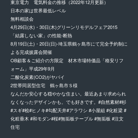
東京電力 電気料金の推移（2022年12月更新）
日本の家は世界最低レベル
無料相談会
4月29日(水)・30日(木)グリーンリモデルフェア2015
「結露しない家」の性能-断熱
8月19日(土)・20日(日)-埼玉県鶴ヶ島市にて完全予約制に
よる完成披露会開催
OB顧客＆ご紹介の方限定 材木市場特価品「格安リフ
ォーム」平成29年9月
二酸化炭素(CO2)がヤバイ
2世帯同居型住宅 鶴ヶ島市Ｓ様
なんだか安心する穏やかな住まい。最近あまり求められ
なくなったデザインかも。でも好きです。#自然素材#杉
#スギ#桧#ヒノキ#勾配天井#アラワシ #小屋組 #化粧梁 #
化粧垂木 #和モダン#桜#無垢板テーブル #無垢板 #注文
住宅