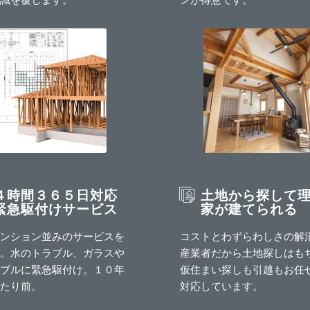
４時間３６５日対応
土地から探して
緊急駆付けサービス
家が建てられる
ンション並みのサービスを
コストとわずらわしさの解
。水のトラブル、ガラスや
産業者だから土地探しはも
ブルに緊急駆付け。１０年
仮住まい探しも引越もお任
たり前。
対応しています。