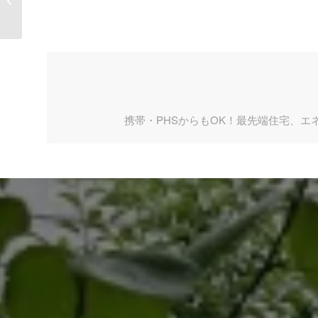
「格安リフォ�...
携帯・PHSからもOK！最先端住宅、エ