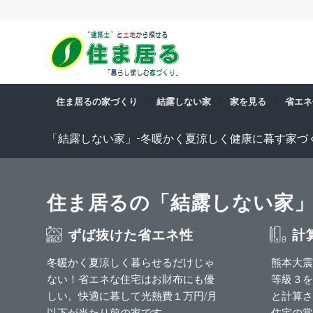
住ま居るの家づくり
結露しない家
家を見る
省エネ
「結露しない家」-冬暖かく夏涼しく健康に暮す家づ
住ま居るの「結露しない家
ずば抜けた省エネ性
計
冬暖かく夏涼しく暮らせるだけじゃ
熊本大震
ない！省エネな住宅はお財布にも優
等級３を
しい。快適に暮して光熱費１万円/月
と計算さ
以下が当たり前の家です。
住宅の常