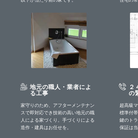
地元の職人・業者によ
２
る工事
の
家守りのため、アフターメンテナン
超高級マ
スで即対応でき技術の高い地元の職
標準付帯
人による家づくり。手づくりによる
鍵のトラ
造作・建具はお任せを。
保証は当