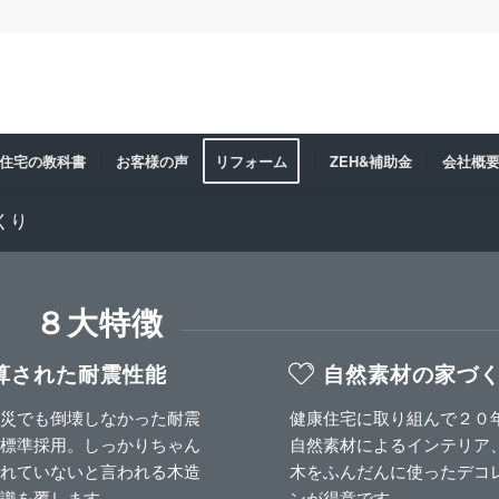
住宅の教科書
お客様の声
リフォーム
ZEH&補助金
会社概
くり
」 ８大特徴
算された耐震性能
自然素材の家づ
災でも倒壊しなかった耐震
健康住宅に取り組んで２０
標準採用。しっかりちゃん
自然素材によるインテリア
れていないと言われる木造
木をふんだんに使ったデコ
識を覆します。
ンが得意です。