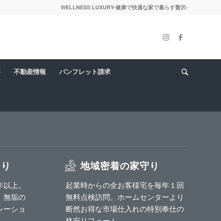
WELLNESS LUXURY-健康で快適な家で暮らす贅沢-
要
不動産情報
パンフレット請求
くり
地域密着の家守り
年以上。
起業時からの全お客様宅を毎年１回
、無垢の
無料点検訪問。ホームセンターより
レーショ
断然お得な市場仕入れの特別奉仕の
格安リフォーム。