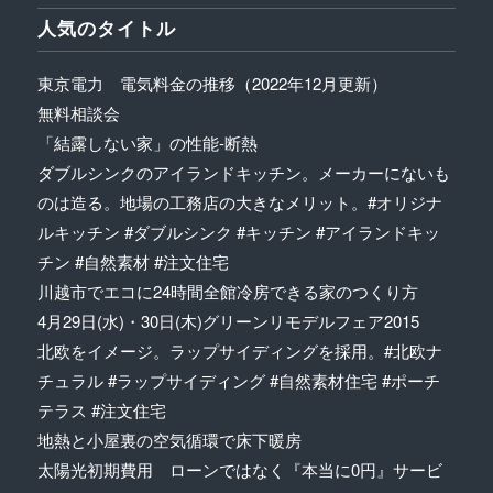
人気のタイトル
東京電力 電気料金の推移（2022年12月更新）
無料相談会
「結露しない家」の性能-断熱
ダブルシンクのアイランドキッチン。メーカーにないも
のは造る。地場の工務店の大きなメリット。#オリジナ
ルキッチン #ダブルシンク #キッチン #アイランドキッ
チン #自然素材 #注文住宅
川越市でエコに24時間全館冷房できる家のつくり方
4月29日(水)・30日(木)グリーンリモデルフェア2015
北欧をイメージ。ラップサイディングを採用。#北欧ナ
チュラル #ラップサイディング #自然素材住宅 #ポーチ
テラス #注文住宅
地熱と小屋裏の空気循環で床下暖房
太陽光初期費用 ローンではなく『本当に0円』サービ