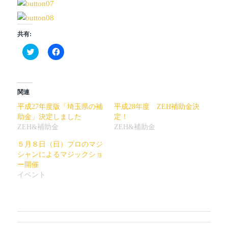
共有:
ク
Facebook
リ
で
ッ
共
ク
有
し
す
て
る
Twitter
に
関連
で
は
共
ク
平成27年度版「埼玉県の補
平成28年度 ZEH補助金決
有
リ
(新
ッ
助金」決定しました
定！
し
ク
ZEH&補助金
ZEH&補助金
い
し
ウ
て
ィ
く
５月８日（日）プロのマジ
ン
だ
シャンによるマジックショ
ド
さ
ウ
い
ー開催
で
(新
イベント
開
し
き
い
ま
ウ
す)
ィ
ン
ド
ウ
で