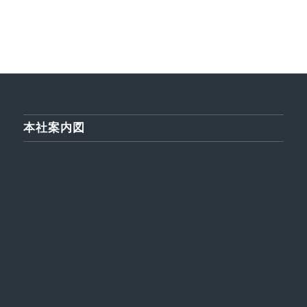
開
き
ま
す)
本社案内図