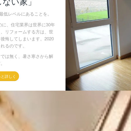
しない家」
国最低レベルにあることを。
のに、住宅業界は世界に30年
り、リフォームする方は、世
悔してしまいます。2020
られるのです。
けでは無く、暑さ寒さから解
す。
っと詳しく