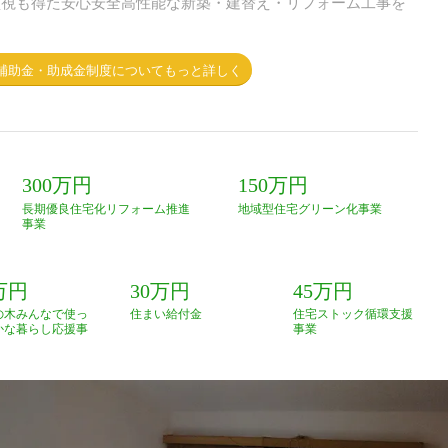
監視も得た安心安全高性能な新築・建替え・リフォーム工事を
補助金・助成金制度についてもっと詳しく
300万円
150万円
長期優良住宅化リフォーム推進
地域型住宅グリーン化事業
事業
万円
30万円
45万円
の木みんなで使っ
住まい給付金
住宅ストック循環支援
かな暮らし応援事
事業