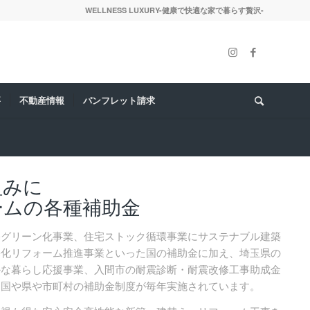
WELLNESS LUXURY-健康で快適な家で暮らす贅沢-
要
不動産情報
パンフレット請求
組みに
ームの各種補助金
宅グリーン化事業、住宅ストック循環事業にサステナブル建築
宅化リフォーム推進事業といった国の補助金に加え、埼玉県の
かな暮らし応援事業、入間市の耐震診断・耐震改修工事助成金
る国や県や市町村の補助金制度が毎年実施されています。