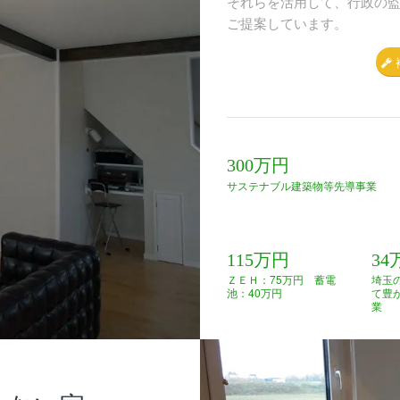
それらを活用して、行政の
ご提案しています。
300万円
サステナブル建築物等先導事業
115万円
34
ＺＥＨ：75万円 蓄電
埼玉
池：40万円
て豊
業