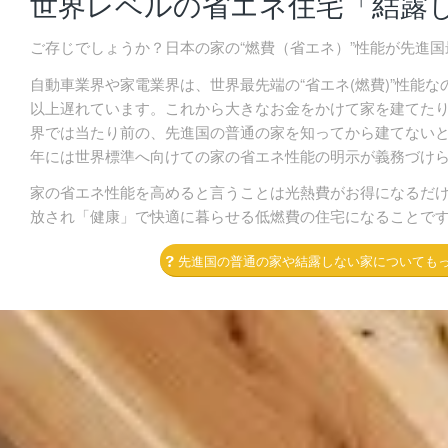
世界レベルの省エネ住宅「結露
ご存じでしょうか？日本の家の“燃費（省エネ）”性能が先進
自動車業界や家電業界は、世界最先端の“省エネ(燃費)”性能な
以上遅れています。これから大きなお金をかけて家を建てた
界では当たり前の、先進国の普通の家を知ってから建てないと後
年には世界標準へ向けての家の省エネ性能の明示が義務づけ
家の省エネ性能を高めると言うことは光熱費がお得になるだ
放され「健康」で快適に暮らせる低燃費の住宅になることで
先進国の普通の家や結露しない家についても