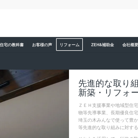
住宅の教科書
お客様の声
リフォーム
ZEH&補助金
会社概
先進的な取り
新築・リフォ
ＺＥＨ支援事業や地域型住
物等先導事業、長期優良住
埼玉の木みんなで使って豊
等先進的な取り組みに対す