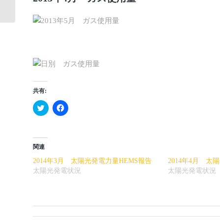
告
共有:
ク
Facebook
リ
で
ッ
共
ク
有
し
す
て
る
Twitter
に
関連
で
は
共
ク
2014年3月 太陽光発電力量HEMS報告
2014年4月 太
有
リ
(新
ッ
太陽光発電状況
太陽光発電状況
し
ク
い
し
ウ
て
ィ
く
ン
だ
ド
さ
ウ
い