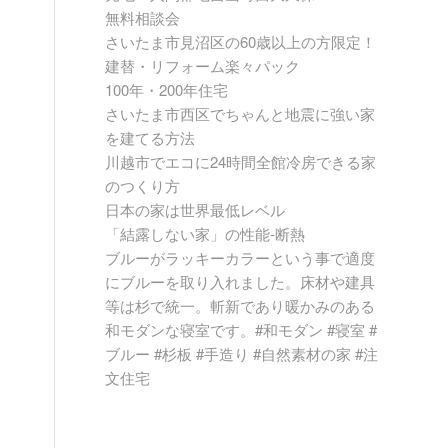
無料相談会
さいたま市見沼区の60歳以上の方限定！
建替・リフォーム楽々パック
100年・200年住宅
さいたま市西区でちゃんと地震に強い家
を建てる方法
川越市でエコに24時間全館冷房できる家
のつくり方
日本の家は世界最低レベル
「結露しない家」の性能-断熱
ブルーがラッキーカラーという事で適度
にブルーを取り入れました。床材や建具
等は杉で統一。斬新であり暖かみのある
和モダンな寝室です。#和モダン #寝室 #
ブルー #杉板 #手造り #自然素材の家 #注
文住宅