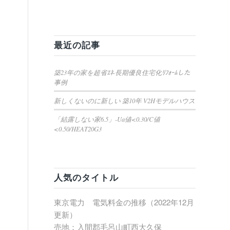
最近の記事
築23年の家を超省ｴﾈ-長期優良住宅化ﾘﾌｫｰﾑした
事例
新しくないのに新しい 築10年 V2Hモデルハウス
「結露しない家6.5」-Ua値<0.30/C値
<0.50/HEAT20G3
人気のタイトル
東京電力 電気料金の推移（2022年12月
更新）
売地：入間郡毛呂山町西大久保