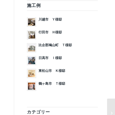
施工例
川越市 Ｙ様邸
行田市 Ｈ様邸
比企郡鳩山町 Ｔ様邸
日高市 Ｉ様邸
東松山市 Ｋ様邸
鶴ヶ島市 Ｔ様邸
カテゴリー
2