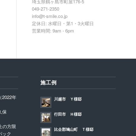
埼玉県鶴ヶ島市町屋176-5
049-271-2350
info@t-smile.co.jp
定休日: 水曜日・第1・3火曜日
営業時間: 9am - 6pm
施工例
2022年
川越市 Ｙ様邸
久保
行田市 Ｈ様邸
上の方限
比企郡鳩山町 Ｔ様邸
パック