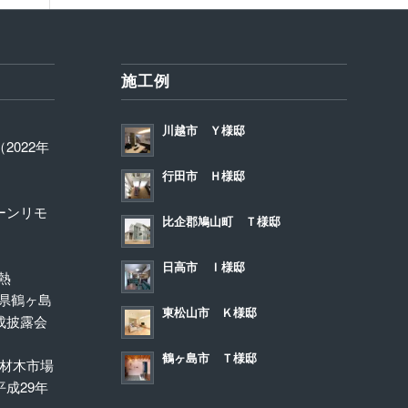
施工例
川越市 Ｙ様邸
2022年
行田市 Ｈ様邸
リーンリモ
比企郡鳩山町 Ｔ様邸
日高市 Ｉ様邸
熱
埼玉県鶴ヶ島
東松山市 Ｋ様邸
成披露会
鶴ヶ島市 Ｔ様邸
 材木市場
成29年