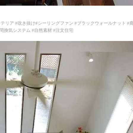
リア #吹き抜け#シーリングファン #ブラックウォールナット #
時間換気システム #自然素材 #注文住宅