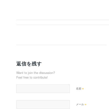
ド
ウ
で
開
き
ま
す)
返信を残す
Want to join the discussion?
Feel free to contribute!
※
名前
※
メール