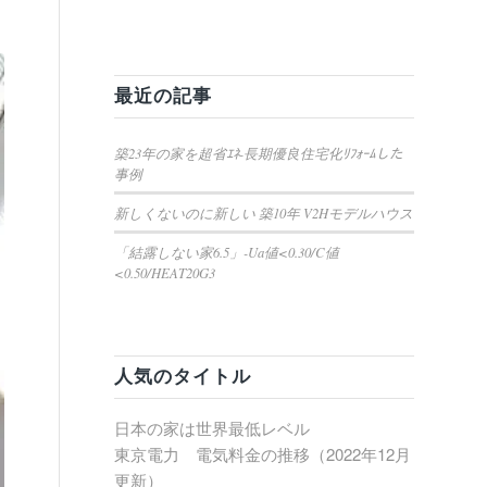
最近の記事
築23年の家を超省ｴﾈ-長期優良住宅化ﾘﾌｫｰﾑした
事例
新しくないのに新しい 築10年 V2Hモデルハウス
「結露しない家6.5」-Ua値<0.30/C値
<0.50/HEAT20G3
人気のタイトル
日本の家は世界最低レベル
東京電力 電気料金の推移（2022年12月
更新）