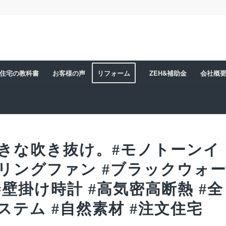
住宅の教科書
お客様の声
リフォーム
ZEH&補助金
会社概
きな吹き抜け。#モノトーンイ
ーリングファン #ブラックウォ
#壁掛け時計 #高気密高断熱 #全
ステム #自然素材 #注文住宅