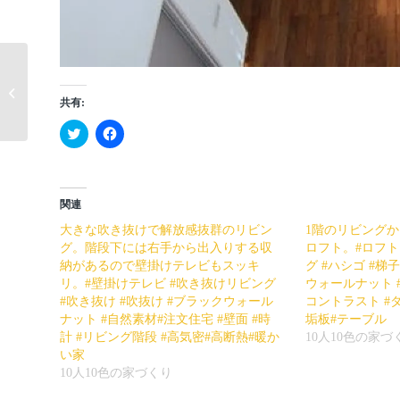
二階ホールの読書/マン
ガ専用コーナー。#ホー
共有:
ル #2階 #マンガ...
ク
Facebook
リ
で
ッ
共
ク
有
し
す
て
る
Twitter
に
関連
で
は
共
ク
大きな吹き抜けで解放感抜群のリビン
1階のリビング
有
リ
(新
ッ
グ。階段下には右手から出入りする収
ロフト。#ロフト
し
ク
納があるので壁掛けテレビもスッキ
グ #ハシゴ #梯
い
し
ウ
て
リ。#壁掛けテレビ #吹き抜けリビング
ウォールナット #
ィ
く
#吹き抜け #吹抜け #ブラックウォール
コントラスト #
ン
だ
ド
さ
ナット #自然素材#注文住宅 #壁面 #時
垢板#テーブル
ウ
い
計 #リビング階段 #高気密#高断熱#暖か
10人10色の家づ
で
(新
開
し
い家
き
い
10人10色の家づくり
ま
ウ
す)
ィ
ン