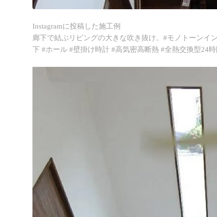
Instagramに投稿した施工例
廊下で結ぶリビングの大きな吹き抜け。#モノトーンインテ
下 #ホール #壁掛け時計 #高気密高断熱 #全熱交換型24