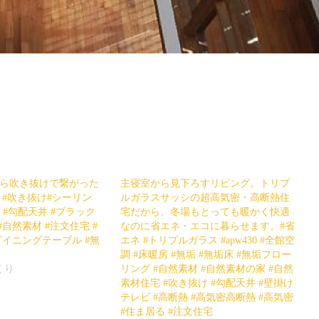
から吹き抜けで繋がった
主寝室から見下ろすリビング。トリプ
 #吹き抜け#シーリン
ルガラスサッシの超高気密・高断熱住
子 #勾配天井 #ブラック
宅だから、冬場もとっても暖かく快適
自然素材 #注文住宅 #
なのに省エネ・エコに暮らせます。#省
ダイニングテーブル #無
エネ #トリプルガラス #apw430 #全館空
調 #床暖房 #無垢 #無垢床 #無垢フロー
くり
リング #自然素材 #自然素材の家 #自然
素材住宅 #吹き抜け #勾配天井 #壁掛け
テレビ #高断熱 #高気密高断熱 #高気密
#住ま居る #注文住宅